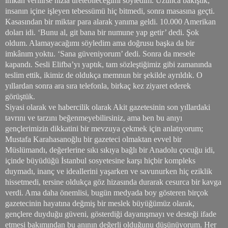
imkân verilirse hızla üretebileceğimi söyledim. Uzunca bakıştık,
insanın içine işleyen tebessümü hiç bitmedi, sonra masasına geçti.
Kasasından bir miktar para alarak yanıma geldi. 10.000 Amerikan
doları idi. ‘Bunu al, git bana bir numune yap getir’ dedi. Şok
oldum. Alamayacağımı söyledim ama doğrusu başka da bir
imkânım yoktu. ‘Sana güveniyorum’ dedi. Sonra da mesele
kapandı. Sesli Elifba’yı yaptık, tam sözleştiğimiz gibi zamanında
teslim ettik, ikimiz de oldukça memnun bir şekilde ayrıldık. O
yıllardan sonra ara sıra telefonla, birkaç kez ziyaret ederek
görüştük.
Siyasi olarak ve habercilik olarak Akit gazetesinin son yıllardaki
tavrını ve tarzını beğenmeyebilirsiniz, ama ben bu anıyı
gençlerimizin dikkatini bir mevzuya çekmek için anlatıyorum;
Mustafa Karahasanoğlu bir gazeteci olmaktan evvel bir
Müslümandı, değerlerine sıkı sıkıya bağlı bir Anadolu çocuğu idi,
içinde büyüdüğü İstanbul sosyetesine karşı hiçbir kompleks
duymadı, inanç ve ideallerini yaşarken ve savunurken hiç eziklik
hissetmedi, tersine oldukça göz hizasında durarak cesurca bir kavga
verdi. Ama daha önemlisi, bugün medyada boy gösteren birçok
gazetecinin hayatına değmiş bir meslek büyüğümüz olarak,
gençlere duyduğu güveni, gösterdiği dayanışmayı ve desteği ifade
etmesi bakımından bu anının değerli olduğunu düşünüyorum. Her