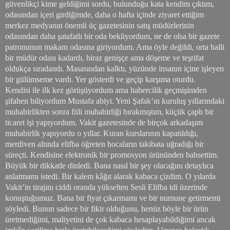
güvenlikçi kime geldiğimi sordu, bulunduğu kata kendim çıktım,
odasından içeri girdiğimde, daha o hafta içinde ziyaret ettiğim
merkez medyanın önemli üç gazetesinin satış müdürlerinin
odasından daha şatafatlı bir oda bekliyordum, ne de olsa bir gazete
patronunun makam odasına giriyordum. Ama öyle değildi, orta halli
bir müdür odası kadardı, biraz genişçe ama döşeme ve teşrifat
oldukça sıradandı. Masasından kalktı, yüzünde insanın içine işleyen
bir gülümseme vardı. Yer gösterdi ve geçip karşıma oturdu.
Kendisi ile ilk kez görüşüyordum ama habercilik geçmişimden
şifahen biliyordum Mustafa abiyi. Yeni Şafak’ın kuruluş yıllarındaki
muhabirlikten sonra fiili muhabirliği bırakmıştım, küçük çaplı bir
ticaret işi yapıyordum. Vakit gazetesinde de birçok arkadaşım
muhabirlik yapıyordu o yıllar. Kuran kurslarının kapatıldığı,
merdiven altında elifba öğreten hocaların takibata uğradığı bir
süreçti. Kendisine elektronik bir promosyon ürününden bahsettim.
Büyük bir dikkatle dinledi. Bana nasıl bir şey olacağını detaylıca
anlatmamı istedi. Bir kalem kâğıt alarak kabaca çizdim. O yılarda
Vakit’in tirajını ciddi oranda yükselten Sesli Elifba idi üzerinde
konuştuğumuz. Bana bir fiyat çıkarmamı ve bir numune getirmemi
söyledi. Bunun sadece bir fikir olduğunu, henüz böyle bir ürün
üretmediğimi, maliyetini de çok kabaca hesaplayabildiğimi ancak