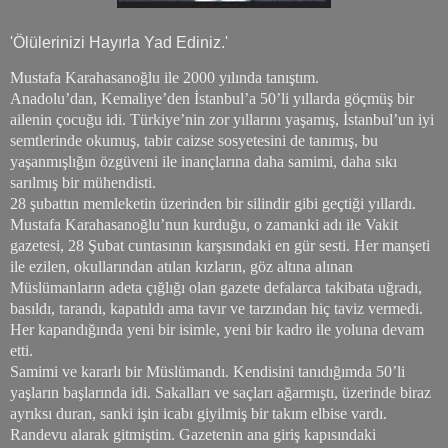
'Ölülerinizi Hayırla Yad Ediniz.'
Mustafa Karahasanoğlu ile 2000 yılında tanıştım.
Anadolu’dan, Kemaliye’den İstanbul’a 50’li yıllarda göçmüş bir
ailenin çocuğu idi. Türkiye’nin zor yıllarını yaşamış, İstanbul’un iyi
semtlerinde okumuş, tabir caizse sosyetesini de tanımış, bu
yaşanmışlığın özgüveni ile inançlarına daha samimi, daha sıkı
sarılmış
bir mühendisti.
28 şubattın memleketin üzerinden bir silindir gibi geçtiği yıllardı.
Mustafa Karahasanoğlu’nun kurduğu, o zamanki adı ile Vakit
gazetesi, 28 Şubat cuntasının karşısındaki en gür sesti. Her manşeti
ile ezilen, okullarından atılan kızların, göz altına alınan
Müslümanların adeta çığlığı olan gazete defalarca takibata uğradı,
basıldı, tarandı, kapatıldı ama tavır ve tarzından hiç taviz vermedi.
Her kapandığında yeni bir isimle, yeni bir kadro ile yoluna devam
etti.
Samimi ve kararlı bir Müslümandı. Kendisini tanıdığımda 50’li
yaşların başlarında idi. Sakalları ve saçları ağarmıştı, üzerinde biraz
ayrıksı duran, sanki işin icabı giyilmiş bir takım elbise vardı.
Randevu alarak gitmiştim. Gazetenin ana giriş kapısındaki