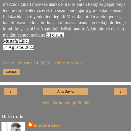
mevzuda çıkarı merkeze alarak kılı kırk yaran hesaplar yapan veya
tersine flu idealler çizerek bu sisin içinde garip gurebadan sonsuz
fedakarlıklar isteyenlerden değildi Mustafa abi. Ticaretin gerçek,
katı dünyası ile idealin flu-sisli dünyası arasında gerçekçi bir denge
kurabilmiş hasbi bir Anadolulu Müslümandı. Allah rahmet eylesin,
mekânı cennet makamı
âli olsun.
Mustafa Ekici
14 Ağustos 2022
zaman:
Ağustos 14, 2022
Hiç yorum yok:
Paylaş
‹
›
Ana Sayfa
Web sürümünü görüntüle
Hakkımda
Mustafa Ekici